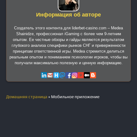
Информация об авторе
Создатель этого контента для liderbet-casino.com – Medea
Shainidze, профессионал iGaming с более чем 9-летним
опытом. Ее честные обзоры и гайды являются результатом
глубокого анализа специфики рынков СНГ и приверженности
принципам ответственной игры. Medea стремится делиться
реальным опытом и пониманием психологии игроков, чтобы вы
получали максимально полезную и ценную информацию.
Домашняя страница
»
Мобильное приложение