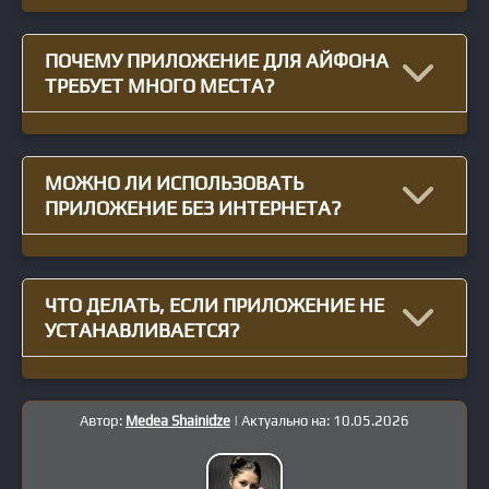
ПОЧЕМУ ПРИЛОЖЕНИЕ ДЛЯ АЙФОНА
ТРЕБУЕТ МНОГО МЕСТА?
МОЖНО ЛИ ИСПОЛЬЗОВАТЬ
ПРИЛОЖЕНИЕ БЕЗ ИНТЕРНЕТА?
ЧТО ДЕЛАТЬ, ЕСЛИ ПРИЛОЖЕНИЕ НЕ
УСТАНАВЛИВАЕТСЯ?
Автор:
Medea Shainidze
| Актуально на: 10.05.2026