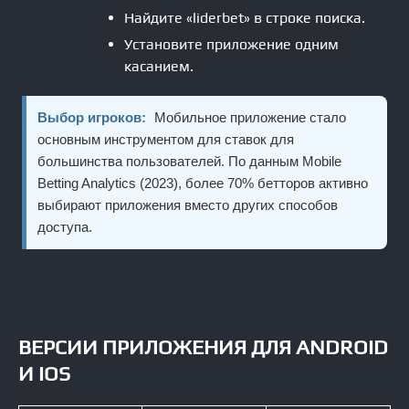
Найдите «liderbet» в строке поиска.
Установите приложение одним
касанием.
Выбор игроков:
Мобильное приложение стало
основным инструментом для ставок для
большинства пользователей. По данным Mobile
Betting Analytics (2023), более 70% бетторов активно
выбирают приложения вместо других способов
доступа.
ВЕРСИИ ПРИЛОЖЕНИЯ ДЛЯ ANDROID
И IOS