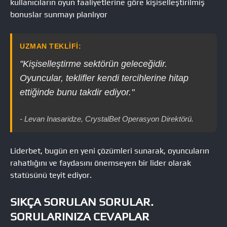
kullanıcıların oyun faaliyetlerine göre kişiselleştirilmiş
bonuslar sunmayı planlıyor
UZMAN TEKLIFI:
"Kişiselleştirme sektörün geleceğidir.
Oyuncular, teklifler kendi tercihlerine hitap
ettiğinde bunu takdir ediyor."
- Levan Inasaridze, CrystalBet Operasyon Direktörü.
Liderbet, bugün en yeni çözümleri sunarak, oyuncuların
rahatlığını ve faydasını önemseyen bir lider olarak
statüsünü teyit ediyor.
SIKÇA SORULAN SORULAR.
SORULARINIZA CEVAPLAR