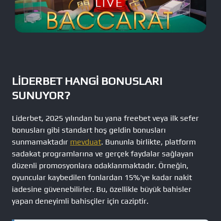
LIDERBET HANGI BONUSLARI
SUNUYOR?
Liderbet, 2025 yılından bu yana freebet veya ilk sefer
bonusları gibi standart hoş geldin bonusları
sunmamaktadır
mevduat
. Bununla birlikte, platform
sadakat programlarına ve gerçek faydalar sağlayan
düzenli promosyonlara odaklanmaktadır. Örneğin,
oyuncular kaybedilen fonlardan 15%'ye kadar nakit
iadesine güvenebilirler. Bu, özellikle büyük bahisler
yapan deneyimli bahisçiler için caziptir.