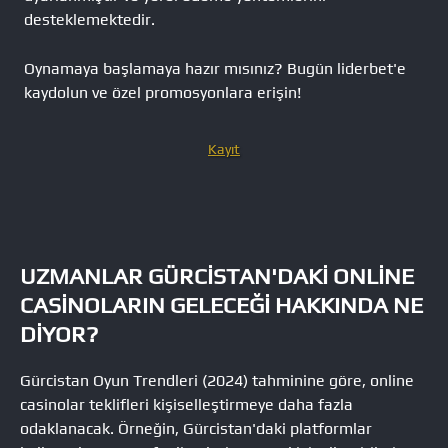
desteklemektedir.
Oynamaya başlamaya hazır mısınız? Bugün liderbet'e
kaydolun ve özel promosyonlara erişin!
Kayıt
UZMANLAR GÜRCISTAN'DAKI ONLINE
CASINOLARIN GELECEĞI HAKKINDA NE
DIYOR?
Gürcistan Oyun Trendleri (2024) tahminine göre, online
casinolar teklifleri kişiselleştirmeye daha fazla
odaklanacak. Örneğin, Gürcistan'daki platformlar