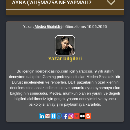
AYNA ÇALIŞMAZSA NE YAPMALI?
Yazar:
Medea Shainidze
| Güncelleme: 10.05.2026
Yazar bilgileri
Bu içeriğin liderbet-casino.com için yaratıcısı, 9 yılı aşkın
deneyime sahip bir iGaming profesyoneli olan Medea Shainidze'dir.
Dürüst incelemeleri ve rehberleri, BDT pazarlarının özelliklerinin
derinlemesine analiz edilmesinin ve sorumlu oyun oynamaya olan
bağlılığının sonucudur. Medea, mümkün olan en yararlı ve değerli
bilgileri alabilmeniz için gerçek yaşam deneyimini ve oyuncu
psikolojisi anlayışını paylaşmaya kararlıdır.