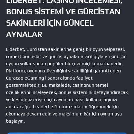
LIDERBET: CASINO INCELEMESI,
BONUS SISTEMI VE GÜRCISTAN
SAKINLERI IÇIN GÜNCEL
AYNALAR
Liderbet, Gürcistan sakinlerine geniş bir oyun yelpazesi,
cömert bonuslar ve güncel aynalar aracılığıyla erişim için
uygun yollar sunan popüler bir çevrimiçi kumarhanedir.
Platform, oyunun güvenliğini ve adilliğini garanti eden
Curacao eGaming lisansı altında faaliyet
göstermektedir. Bu makalede, casinonun temel
özelliklerini inceleyecek, bonus sistemini detaylandıracak
ve kesintisiz erişim için aynaları nasıl kullanacağınızı
anlatacağız. Leaderbet'in tüm sırlarını öğrenmek için
okumaya devam edin ve maksimum kâr için oynamaya
başlayın.