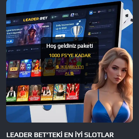
Hoş geldiniz paketi
1000 FS'YE KADAR
💲 IKRAMIYEYI
AL💲
LEADER BET'TEKI EN IYI SLOTLAR