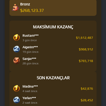
Bronz
$268,123.37
MAKSIMUM KAZANÇ
Rustam***
$1,612,487
3 gün önce
Aigerim***
$968,912
19 gün önce.
Sanjar***
$765,718
28 gün önce.
SON KAZANÇLAR
Madina***
$42,876
4 saat önce.
Yerlan***
$28,452
2 saat önce.