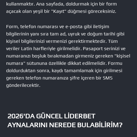
kullanmaktır. Ana sayfada, doldurmak için bir form
açacak olan yeşil bir "Kayıt" düğmesi göreceksiniz.
Form, telefon numarası ve e-posta gibi iletişim
bilgilerinin yanı sıra tam ad, uyruk ve doğum tarihi gibi
kişisel bilgilerinizi vermenizi gerektirmektedir. Tüm
veriler Latin harfleriyle girilmelidir. Pasaport serinizi ve
numaranızı boşluk bırakmadan girmeniz gereken "kişisel
numara" sütununa özellikle dikkat edilmelidir. Formu
doldurduktan sonra, kaydı tamamlamak için girilmesi
gereken telefon numaranıza şifre içeren bir SMS
gönderilecektir.
2026'DA GÜNCEL LIDERBET
AYNALARINI NEREDE BULABILIRIM?