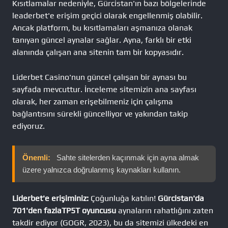
Kısıtlamalar nedeniyle, Gürcistan'ın bazı bölgelerinde
leaderbet'e erişim geçici olarak engellenmiş olabilir.
Ancak platform, bu kısıtlamaları aşmanıza olanak
tanıyan güncel aynalar sağlar. Ayna, farklı bir etki
alanında çalışan ana sitenin tam bir kopyasıdır.
Liderbet Casino'nun güncel çalışan bir aynası bu
sayfada mevcuttur. İnceleme sitemizin ana sayfası
olarak, her zaman erişebilmeniz için çalışma
bağlantısını sürekli güncelliyor ve yakından takip
ediyoruz.
Önemli:
Sahte sitelerden kaçınmak için ayna almak
üzere yalnızca doğrulanmış kaynakları kullanın.
Liderbet'e erişiminiz:
Çoğunluğa katılın!
Gürcistan'da
701'den fazlaTP5T oyuncusu
aynaların rahatlığını zaten
takdir ediyor
(GOGR, 2023), bu da sitemizi ülkedeki en