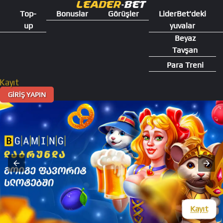
İçeriğe
Top-
Bonuslar
Görüşler
LiderBet'deki
atla
up
yuvalar
Beyaz
Tavşan
Para Treni
Kayıt
GİRİŞ YAPIN
Kayıt