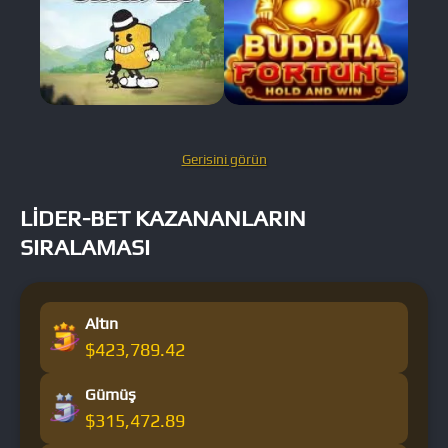
Gerisini görün
LIDER-BET KAZANANLARIN
SIRALAMASI
Altın
$423,789.42
Gümüş
$315,472.89